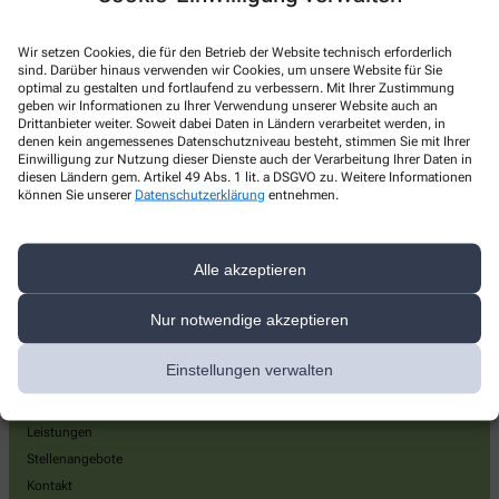
St. Quirin-Apotheke
Wir setzen Cookies, die für den Betrieb der Website technisch erforderlich
sind. Darüber hinaus verwenden wir Cookies, um unsere Website für Sie
Ubostraße 65
,
81245
München
optimal zu gestalten und fortlaufend zu verbessern. Mit Ihrer Zustimmung
geben wir Informationen zu Ihrer Verwendung unserer Website auch an
+49-89/8 63 25 76
Drittanbieter weiter. Soweit dabei Daten in Ländern verarbeitet werden, in
denen kein angemessenes Datenschutzniveau besteht, stimmen Sie mit Ihrer
+49-89/86 39 97 79
Einwilligung zur Nutzung dieser Dienste auch der Verarbeitung Ihrer Daten in
diesen Ländern gem. Artikel 49 Abs. 1 lit. a DSGVO zu. Weitere Informationen
+49-8986399779
können Sie unserer
Datenschutzerklärung
entnehmen.
info@st-quirin-apotheke.de
Alle akzeptieren
Nur notwendige akzeptieren
Über uns
Einstellungen verwalten
Unsere Apotheke
Unser Team
Leistungen
Stellenangebote
Kontakt